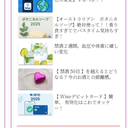
【オーストラリアン ボタニカ
ルソープ】絶対使って！！香り
良すぎてでバスタイム気持ちす
ぎ！
禁酒２週間。血圧や体重に嬉し
い変化
【 禁酒 50日 】を越えるとどう
なる？今のお酒との距離感。
【 Wiseデビットカード 】簡
単、 有効化はこれでオッケ
ー！