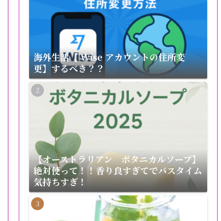
海外生活【 Wise アカウントの住所変
更】するべき？？
【オーストラリアン ボタニカルソープ】
絶対使って！！香り良すぎてでバスタイム
気持ちすぎ！