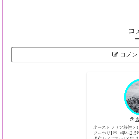
コ
コメン
オーストラリア移住２
ワーホリ1年→学生2.
現在シドニでー1３年以