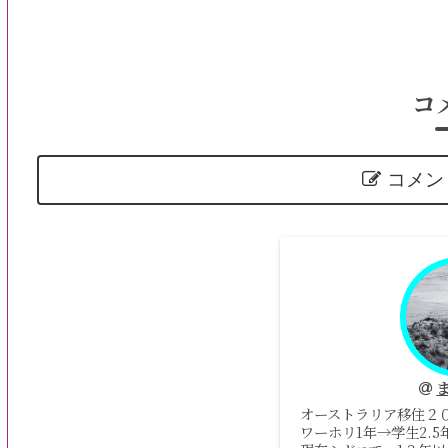
コ
コメン
オーストラリア移住２
ワーホリ1年→学生2.