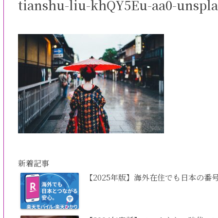
tianshu-liu-khQY5Eu-aa0-unspl
新着記事
【2025年版】海外在住でも日本の