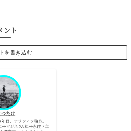
メント
トを書き込む
まつたけ
０年目、アラフィフ独身。
5年→ビジネス9年→永住７年