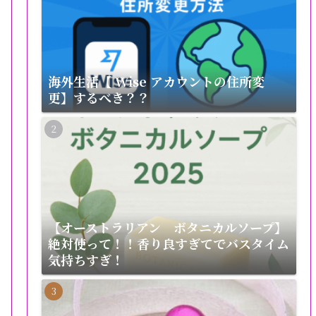
海外生活【 Wise アカウントの住所変
更】するべき？？
【オーストラリアン ボタニカルソープ】
絶対使って！！香り良すぎてでバスタイム
気持ちすぎ！