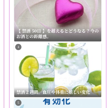
【 禁酒 50日 】を越えるとどうなる？今の
お酒との距離感。
禁酒２週間。血圧や体重に嬉しい変化