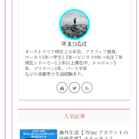
まつたけ
オーストラリア移住２０年目、アラフィフ独身。
ワーホリ1年→学生2.5年→ビジネス9年→永住７年
現在シドニでー1３年以上滞在中、メルボルン5
年、ブリスベン1年、パース半年
などの各都市で生活経験あり。
人気記事
海外生活【 Wise アカウントの
住所変更】するべき？？