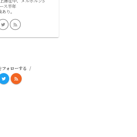
上滞在中、メルボルン5
ース半年
験あり。
をフォローする