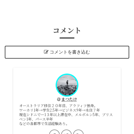
コメント
コメントを書き込む
まつたけ
オーストラリア移住２０年目、アラフィフ独身。
ワーホリ1年→学生2.5年→ビジネス9年→永住７年
現在シドニでー1３年以上滞在中、メルボルン5年、ブリス
ベン1年、パース半年
などの各都市で生活経験あり。