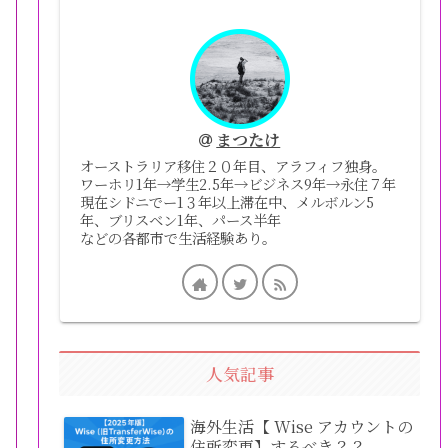
まつたけ
オーストラリア移住２０年目、アラフィフ独身。
ワーホリ1年→学生2.5年→ビジネス9年→永住７年
現在シドニでー1３年以上滞在中、メルボルン5
年、ブリスベン1年、パース半年
などの各都市で生活経験あり。
人気記事
海外生活【 Wise アカウントの
住所変更】するべき？？