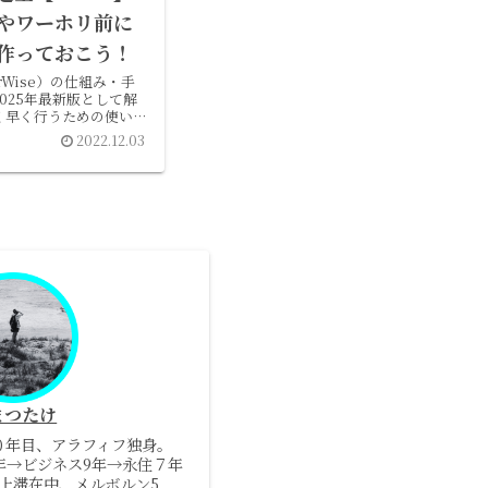
やワーホリ前に
作っておこう！
ferWise）の仕組み・手
025年最新版として解
く早く行うための使い方
在住筆者が紹介。
2022.12.03
まつたけ
０年目、アラフィフ独身。
5年→ビジネス9年→永住７年
上滞在中、メルボルン5