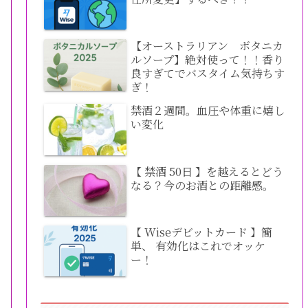
【オーストラリアン ボタニカ
ルソープ】絶対使って！！香り
良すぎてでバスタイム気持ちす
ぎ！
禁酒２週間。血圧や体重に嬉し
い変化
【 禁酒 50日 】を越えるとどう
なる？今のお酒との距離感。
【 Wiseデビットカード 】簡
単、 有効化はこれでオッケ
ー！