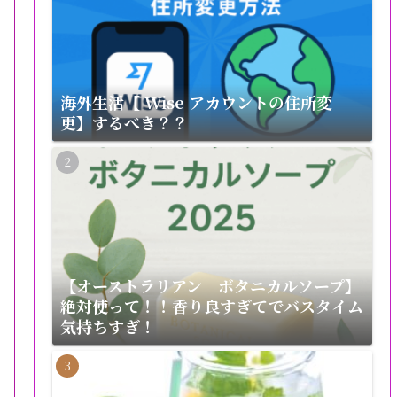
海外生活【 Wise アカウントの住所変
更】するべき？？
【オーストラリアン ボタニカルソープ】
絶対使って！！香り良すぎてでバスタイム
気持ちすぎ！