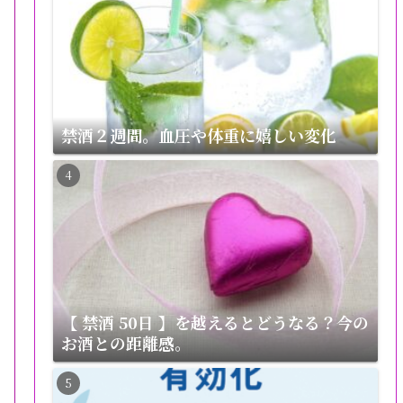
禁酒２週間。血圧や体重に嬉しい変化
【 禁酒 50日 】を越えるとどうなる？今の
お酒との距離感。