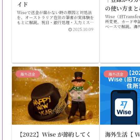
イド
の使い方まと
Wiseで送金が届かない時の原因と対処法
Wise（旧Trans
を、オーストラリア在住の筆者が実体験を
所変更、カード申
もとに解説。祝日・銀行処理・入力ミスな
ベースで解説。海
どの注意点も紹介。
2025.10.09
に必須の2025年
海外送金
海外送金
【2022】Wise が節約してく
海外生活【 W