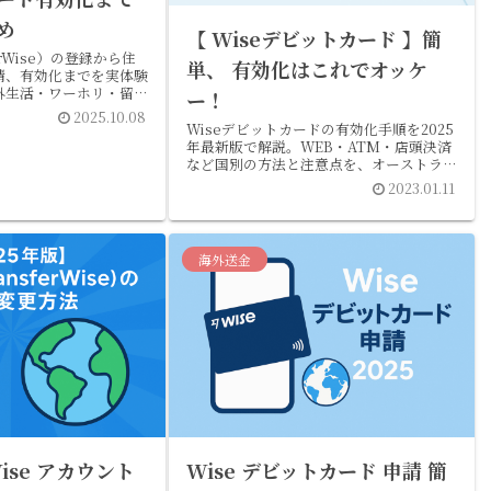
め
【 Wiseデビットカード 】簡
ferWise）の登録から住
単、 有効化はこれでオッケ
請、有効化までを実体験
外生活・ワーホリ・留学
ー！
最新版まとめ。
2025.10.08
Wiseデビットカードの有効化手順を2025
年最新版で解説。WEB・ATM・店頭決済
など国別の方法と注意点を、オーストラリ
ア在住筆者が実体験レビュー。
2023.01.11
海外送金
ise アカウント
Wise デビットカード 申請 簡