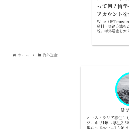
って何？留学
アカウントを
Wise（旧Trans
数料・登録方法を2
説。海外送金を安
をオーストラリア
ホーム
海外送金
オーストラリア移住２
ワーホリ1年→学生2.
現在シドニでー1３年以