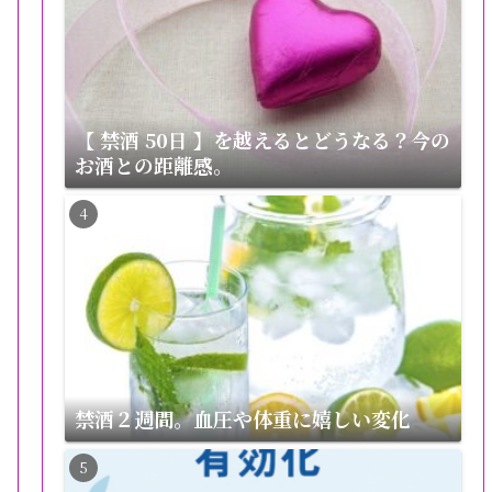
【 禁酒 50日 】を越えるとどうなる？今の
お酒との距離感。
禁酒２週間。血圧や体重に嬉しい変化