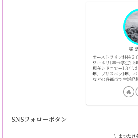
オーストラリア移住２
ワーホリ1年→学生2.
現在シドニでー1３年以
年、ブリスベン1年、パ
などの各都市で生活経
SNSフォローボタン
まつたけ