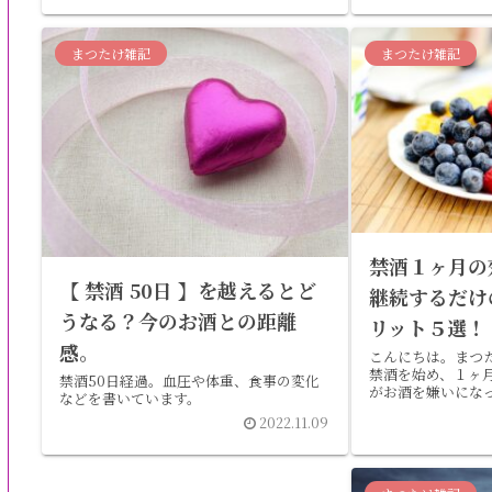
感じでまだまだ継
にお酒離れ頑張っ
まつたけ雑記
まつたけ雑記
禁酒１ヶ月の
【 禁酒 50日 】を越えるとど
継続するだけ
うなる？今のお酒との距離
リット５選！
感。
こんにちは。まつ
禁酒を始め、１ヶ
禁酒50日経過。血圧や体重、食事の変化
がお酒を嫌いにな
などを書いています。
ん。心配の種の血
2022.11.09
ち着いてきました
方もこう思うので
褒美に１杯くら...