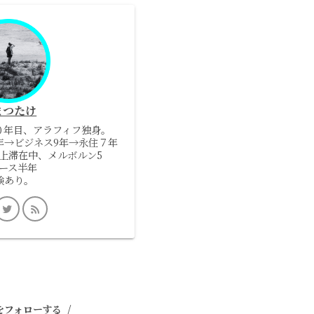
まつたけ
０年目、アラフィフ独身。
5年→ビジネス9年→永住７年
上滞在中、メルボルン5
ース半年
験あり。
をフォローする