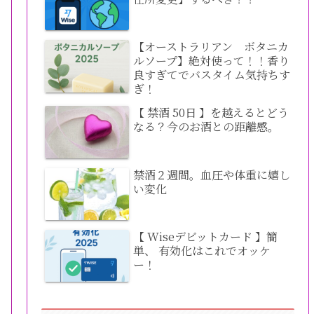
【オーストラリアン ボタニカ
ルソープ】絶対使って！！香り
良すぎてでバスタイム気持ちす
ぎ！
【 禁酒 50日 】を越えるとどう
なる？今のお酒との距離感。
禁酒２週間。血圧や体重に嬉し
い変化
【 Wiseデビットカード 】簡
単、 有効化はこれでオッケ
ー！