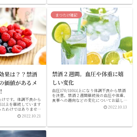
続しておりますので一緒
ていきましょう！
まつたけ雑記
禁酒２週間。血圧や体重に嬉
効果は？？禁酒
しい変化
の価値があるメ
！
血圧170/110以上になり体調不良から禁酒
を決意。禁酒２週間継続後の血圧や体重、
たけです。体調不良から
食事への趣向などの変化についてお話しし
月以上を継続しています
ています。
2022.10.13
ったわけではありませ
圧も薬無しでだいぶ落
2022.10.21
。禁酒１ヶ月成功された
はないでしょうか？『ご