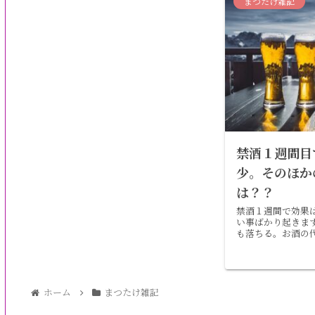
まつたけ雑記
禁酒１週間目
少。そのほか
は？？
禁酒１週間で効果
い事ばかり起きま
も落ちる。お酒の
血圧や体重の変化
ホーム
まつたけ雑記