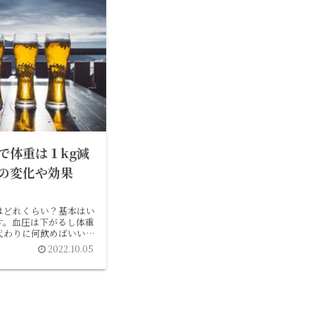
で体重は１kg減
の変化や効果
はどれくらい？基本はい
す。血圧は下がるし体重
代わりに何飲めばいい？
は？
2022.10.05