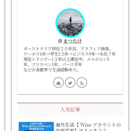
まつたけ
オーストラリア移住２０年目、アラフィフ独身。
ワーホリ1年→学生2.5年→ビジネス9年→永住７年
現在シドニでー1３年以上滞在中、メルボルン5
年、ブリスベン1年、パース半年
などの各都市で生活経験あり。
人気記事
海外生活【 Wise アカウントの
住所変更】するべき？？