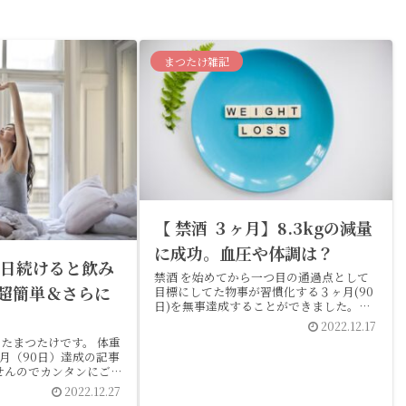
まつたけ雑記
【 禁酒 ３ヶ月】8.3kgの減量
に成功。血圧や体調は？
00日続けると飲み
禁酒 を始めてから一つ目の通過点として
超簡単＆さらに
目標にしてた物事が習慣化する３ヶ月(90
日)を無事達成することができました。体
重、血圧も想像以上に下がり見た目にもス
2022.12.17
ッキリしてきます元々は体調不良が原因で
したまつたけです。 体重
お酒をやめる事にしたのですが まさか、
月（90日）達成の記事
こんなダイエット成功という副産物が手に
せんのでカンタンにご報
入るとは思ってなかったのでそこは素直に
56.2kg (-8.8kg) 血
2022.12.27
嬉しいですね。
の記事を書く直前） こんな