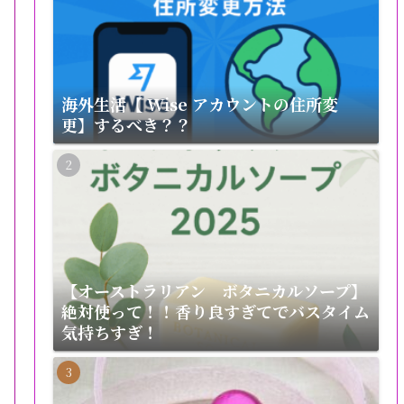
海外生活【 Wise アカウントの住所変
更】するべき？？
【オーストラリアン ボタニカルソープ】
絶対使って！！香り良すぎてでバスタイム
気持ちすぎ！