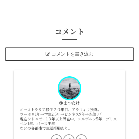
コメント
コメントを書き込む
まつたけ
オーストラリア移住２０年目、アラフィフ独身。
ワーホリ1年→学生2.5年→ビジネス9年→永住７年
現在シドニでー1３年以上滞在中、メルボルン5年、ブリス
ベン1年、パース半年
などの各都市で生活経験あり。