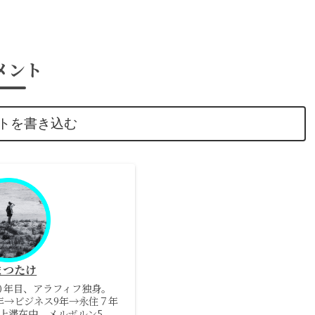
メント
トを書き込む
まつたけ
０年目、アラフィフ独身。
5年→ビジネス9年→永住７年
上滞在中、メルボルン5