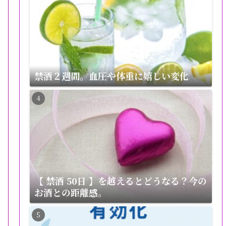
禁酒２週間。血圧や体重に嬉しい変化
【 禁酒 50日 】を越えるとどうなる？今の
お酒との距離感。