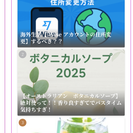
海外生活【 Wise アカウントの住所変
更】するべき？？
【オーストラリアン ボタニカルソープ】
絶対使って！！香り良すぎてでバスタイム
気持ちすぎ！