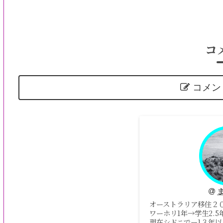
コ
コメン
オーストラリア移住２
ワーホリ1年→学生2.
現在シドニでー1３年以