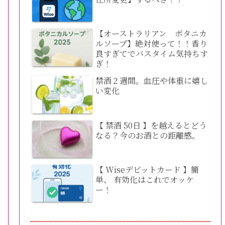
【オーストラリアン ボタニカ
ルソープ】絶対使って！！香り
良すぎてでバスタイム気持ちす
ぎ！
禁酒２週間。血圧や体重に嬉し
い変化
【 禁酒 50日 】を越えるとどう
なる？今のお酒との距離感。
【 Wiseデビットカード 】簡
単、 有効化はこれでオッケ
ー！