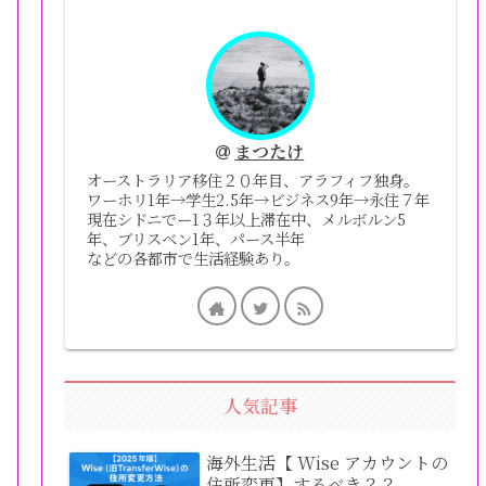
まつたけ
オーストラリア移住２０年目、アラフィフ独身。
ワーホリ1年→学生2.5年→ビジネス9年→永住７年
現在シドニでー1３年以上滞在中、メルボルン5
年、ブリスベン1年、パース半年
などの各都市で生活経験あり。
人気記事
海外生活【 Wise アカウントの
住所変更】するべき？？