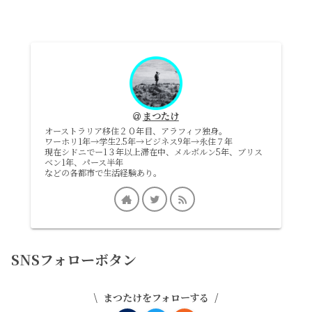
まつたけ
オーストラリア移住２０年目、アラフィフ独身。
ワーホリ1年→学生2.5年→ビジネス9年→永住７年
現在シドニでー1３年以上滞在中、メルボルン5年、ブリス
ベン1年、パース半年
などの各都市で生活経験あり。
SNSフォローボタン
まつたけをフォローする