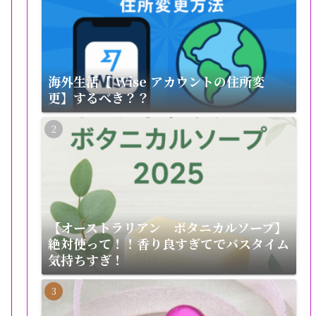
海外生活【 Wise アカウントの住所変
更】するべき？？
【オーストラリアン ボタニカルソープ】
絶対使って！！香り良すぎてでバスタイム
気持ちすぎ！