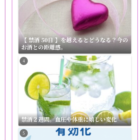
【 禁酒 50日 】を越えるとどうなる？今の
お酒との距離感。
禁酒２週間。血圧や体重に嬉しい変化