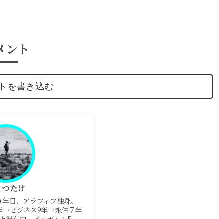
メント
トを書き込む
まつたけ
０年目、アラフィフ独身。
5年→ビジネス9年→永住７年
上滞在中、メルボルン5