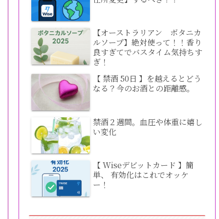
【オーストラリアン ボタニカ
ルソープ】絶対使って！！香り
良すぎてでバスタイム気持ちす
ぎ！
【 禁酒 50日 】を越えるとどう
なる？今のお酒との距離感。
禁酒２週間。血圧や体重に嬉し
い変化
【 Wiseデビットカード 】簡
単、 有効化はこれでオッケ
ー！