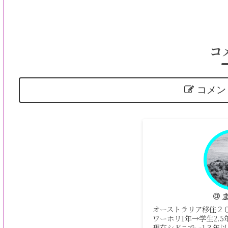
コ
コメン
オーストラリア移住２
ワーホリ1年→学生2.
現在シドニでー1３年以