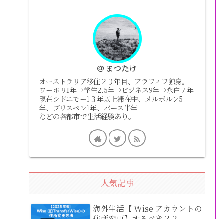
まつたけ
オーストラリア移住２０年目、アラフィフ独身。
ワーホリ1年→学生2.5年→ビジネス9年→永住７年
現在シドニでー1３年以上滞在中、メルボルン5
年、ブリスベン1年、パース半年
などの各都市で生活経験あり。
人気記事
海外生活【 Wise アカウントの
住所変更】するべき？？