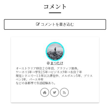
コメント
コメントを書き込む
まつたけ
オーストラリア移住２０年目、アラフィフ独身。
ワーホリ1年→学生2.5年→ビジネス9年→永住７年
現在シドニでー1３年以上滞在中、メルボルン5年、ブリス
ベン1年、パース半年
などの各都市で生活経験あり。