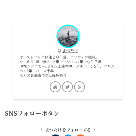
まつたけ
オーストラリア移住２０年目、アラフィフ独身。
ワーホリ1年→学生2.5年→ビジネス9年→永住７年
現在シドニでー1３年以上滞在中、メルボルン5年、ブリス
ベン1年、パース半年
などの各都市で生活経験あり。
SNSフォローボタン
まつたけをフォローする