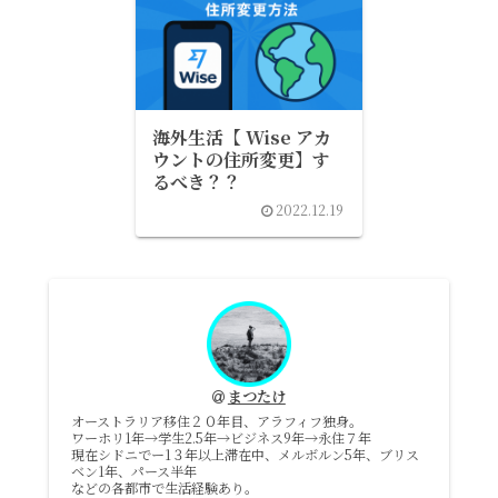
海外生活【 Wise アカ
ウントの住所変更】す
るべき？？
2022.12.19
まつたけ
オーストラリア移住２０年目、アラフィフ独身。
ワーホリ1年→学生2.5年→ビジネス9年→永住７年
現在シドニでー1３年以上滞在中、メルボルン5年、ブリス
ベン1年、パース半年
などの各都市で生活経験あり。