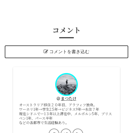
コメント
コメントを書き込む
まつたけ
オーストラリア移住２０年目、アラフィフ独身。
ワーホリ1年→学生2.5年→ビジネス9年→永住７年
現在シドニでー1３年以上滞在中、メルボルン5年、ブリス
ベン1年、パース半年
などの各都市で生活経験あり。