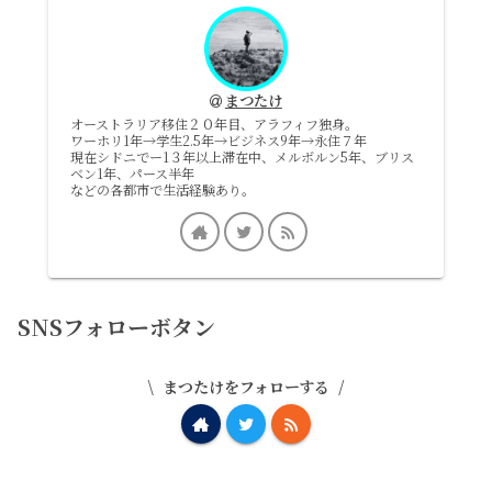
まつたけ
オーストラリア移住２０年目、アラフィフ独身。
ワーホリ1年→学生2.5年→ビジネス9年→永住７年
現在シドニでー1３年以上滞在中、メルボルン5年、ブリス
ベン1年、パース半年
などの各都市で生活経験あり。
SNSフォローボタン
まつたけをフォローする