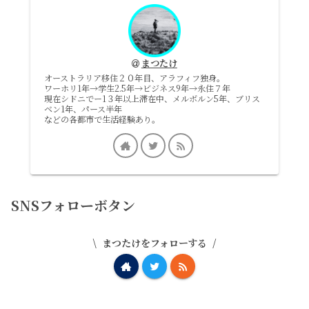
まつたけ
オーストラリア移住２０年目、アラフィフ独身。
ワーホリ1年→学生2.5年→ビジネス9年→永住７年
現在シドニでー1３年以上滞在中、メルボルン5年、ブリス
ベン1年、パース半年
などの各都市で生活経験あり。
SNSフォローボタン
まつたけをフォローする