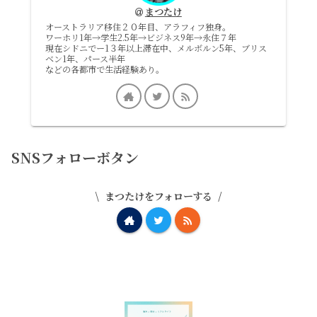
まつたけ
オーストラリア移住２０年目、アラフィフ独身。
ワーホリ1年→学生2.5年→ビジネス9年→永住７年
現在シドニでー1３年以上滞在中、メルボルン5年、ブリス
ベン1年、パース半年
などの各都市で生活経験あり。
SNSフォローボタン
まつたけをフォローする