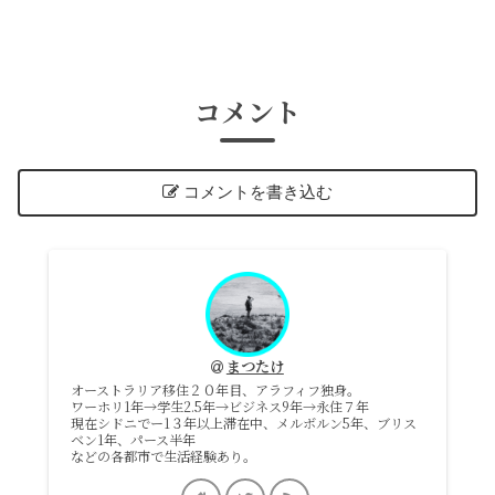
コメント
コメントを書き込む
まつたけ
オーストラリア移住２０年目、アラフィフ独身。
ワーホリ1年→学生2.5年→ビジネス9年→永住７年
現在シドニでー1３年以上滞在中、メルボルン5年、ブリス
ベン1年、パース半年
などの各都市で生活経験あり。