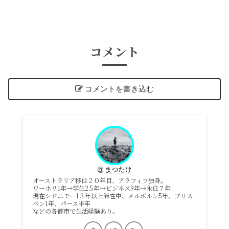
コメント
コメントを書き込む
まつたけ
オーストラリア移住２０年目、アラフィフ独身。
ワーホリ1年→学生2.5年→ビジネス9年→永住７年
現在シドニでー1３年以上滞在中、メルボルン5年、ブリス
ベン1年、パース半年
などの各都市で生活経験あり。